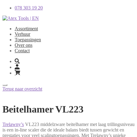
Skip
078 303 19 20
to
content
Assortiment
Verhuur
Toepassingen
Over ons
Contact
Terug naar overzicht
Beitelhamer VL223
Trelawny’s
VL223 middelzware beitelhamer met laag trillingsniveau
is een in-line scaler die de ideale balans biedt tussen gewicht en
prestaties voor veel scalingtoepassingen. Met Trelawny’s unieke