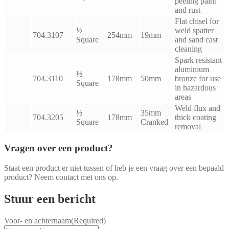
peeling paint
and rust
Flat chisel for
½
weld spatter
704.3107
254mm
19mm
Square
and sand cast
cleaning
Spark resistant
aluminium
½
704.3110
178mm
50mm
bronze for use
Square
in hazardous
areas
Weld flux and
½
35mm
704.3205
178mm
thick coating
Square
Cranked
removal
Vragen over een product?
Staat een product er niet tussen of heb je een vraag over een bepaald
product? Neem contact met ons op.
Stuur een bericht
Voor- en achternaam
(Required)