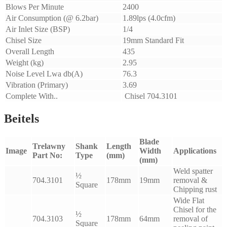
Blows Per Minute
2400
Air Consumption (@ 6.2bar)
1.89lps (4.0cfm)
Air Inlet Size (BSP)
1/4
Chisel Size
19mm Standard Fit
Overall Length
435
Weight (kg)
2.95
Noise Level Lwa db(A)
76.3
Vibration (Primary)
3.69
Complete With..
Chisel 704.3101
Beitels
Blade
Trelawny
Shank
Length
Image
Width
Applications
Part No:
Type
(mm)
(mm)
Weld spatter
½
704.3101
178mm
19mm
removal &
Square
Chipping rust
Wide Flat
Chisel for the
½
704.3103
178mm
64mm
removal of
Square